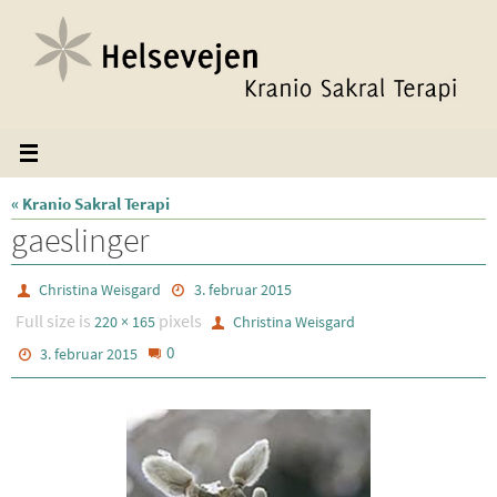
Skip
to
content
« Kranio Sakral Terapi
gaeslinger
Christina Weisgard
3. februar 2015
Full size is
pixels
220 × 165
Christina Weisgard
0
3. februar 2015