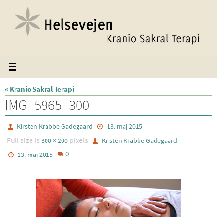
Skip
to
content
« Kranio Sakral Terapi
IMG_5965_300
Kirsten Krabbe Gadegaard
13. maj 2015
Full size is
pixels
300 × 200
Kirsten Krabbe Gadegaard
0
13. maj 2015